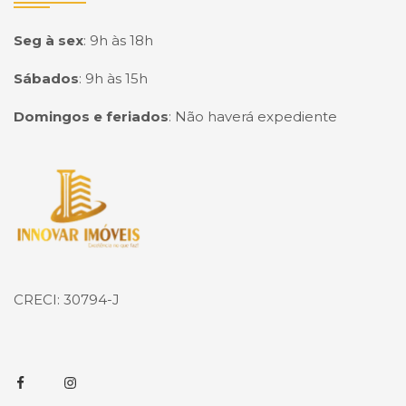
Seg à sex
:
9h às 18h
Sábados
:
9h às 15h
Domingos e feriados
:
Não haverá expediente
Página inicial
CRECI: 30794-J
Facebook
Instagram