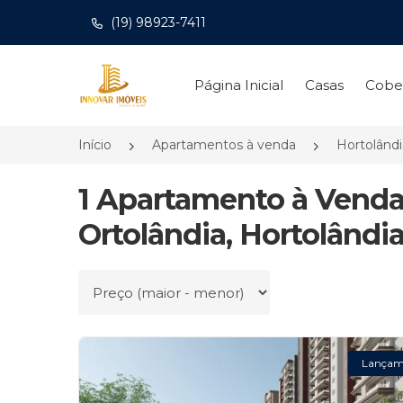
(19) 98923-7411
Página inicial
Página Inicial
Casas
Cobe
Início
Apartamentos à venda
Hortolând
1 Apartamento à Venda
Ortolândia, Hortolândia
Ordenar por
Lançam