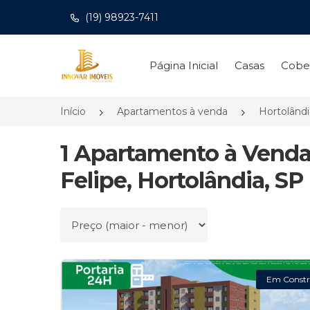
(19) 98923-7411
Página inicial
Página Inicial
Casas
Cobe
Início
Apartamentos à venda
Hortolând
1 Apartamento à Venda
Felipe, Hortolândia, SP
Ordenar por
Em Constr