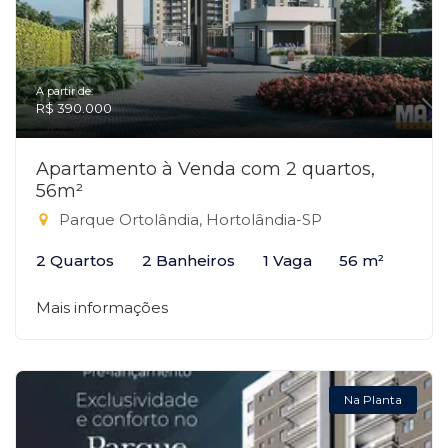
A partir de:
R$ 390.000
Apartamento à Venda com 2 quartos,
56m²
Parque Ortolândia, Hortolândia-SP
2 Quartos
2 Banheiros
1 Vaga
56 m²
Mais informações
Na Planta