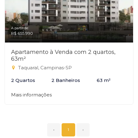
A partir de:
R$ 655.990
Apartamento à Venda com 2 quartos,
63m²
Taquaral, Campinas-SP
2 Quartos
2 Banheiros
63 m²
Mais informações
‹
1
›