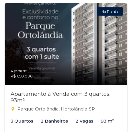
Na Planta
A partir de:
R$ 650.000
Apartamento à Venda com 3 quartos,
93m²
Parque Ortolândia, Hortolândia-SP
3 Quartos
2 Banheiros
2 Vagas
93 m²