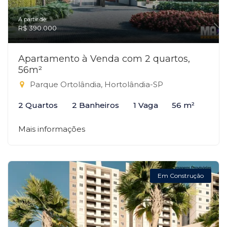
A partir de:
R$ 390.000
Apartamento à Venda com 2 quartos,
56m²
Parque Ortolândia, Hortolândia-SP
2 Quartos
2 Banheiros
1 Vaga
56 m²
Mais informações
Em Construção