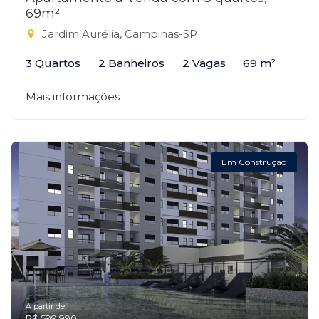
69m²
Jardim Aurélia, Campinas-SP
3 Quartos
2 Banheiros
2 Vagas
69 m²
Mais informações
Em Construção
A partir de:
R$ 599.990