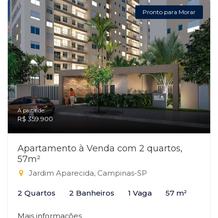
Pronto para Morar
A partir de:
R$ 359.900
Apartamento à Venda com 2 quartos,
57m²
Jardim Aparecida, Campinas-SP
2 Quartos
2 Banheiros
1 Vaga
57 m²
Mais informações