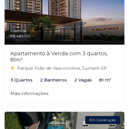
A partir de:
R$ 485.100
Apartamento à Venda com 3 quartos,
81m²
Parque João de Vasconcelos, Sumaré-SP
3 Quartos
2 Banheiros
2 Vagas
81 m²
Mais informações
Em Construção