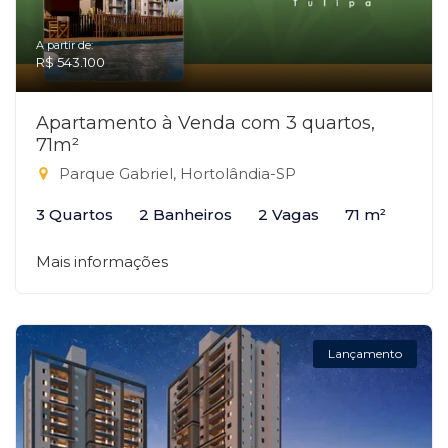
A partir de:
R$ 543.100
Apartamento à Venda com 3 quartos,
71m²
Parque Gabriel, Hortolândia-SP
3 Quartos
2 Banheiros
2 Vagas
71 m²
Mais informações
Lançamento