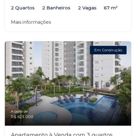
2 Quartos
2 Banheiros
2 Vagas
67 m²
Mais informações
Em Construção
A partir de:
R$ 623.000
Apartamento à Venda com 3 quartos,