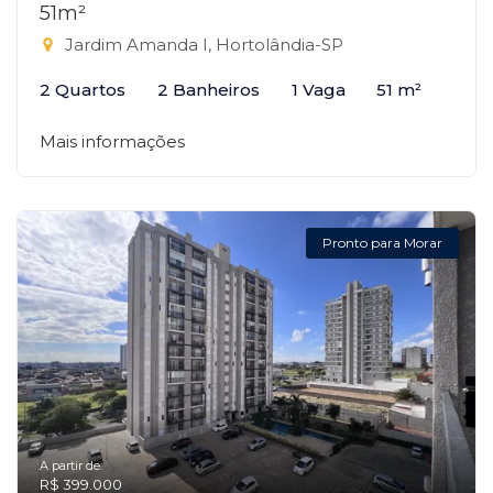
51m²
Jardim Amanda I, Hortolândia-SP
2 Quartos
2 Banheiros
1 Vaga
51 m²
Mais informações
Pronto para Morar
A partir de:
R$ 399.000