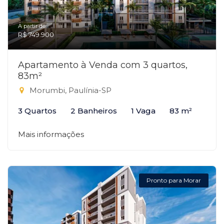
A partir de:
R$ 749.900
Apartamento à Venda com 3 quartos,
83m²
Morumbi, Paulínia-SP
3 Quartos
2 Banheiros
1 Vaga
83 m²
Mais informações
Pronto para Morar