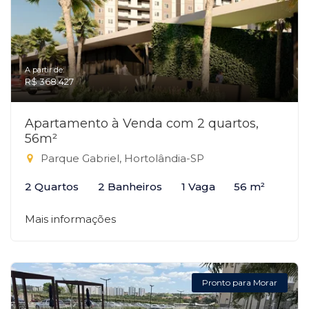
A partir de:
R$ 368.427
Apartamento à Venda com 2 quartos,
56m²
Parque Gabriel, Hortolândia-SP
2 Quartos
2 Banheiros
1 Vaga
56 m²
Mais informações
Pronto para Morar