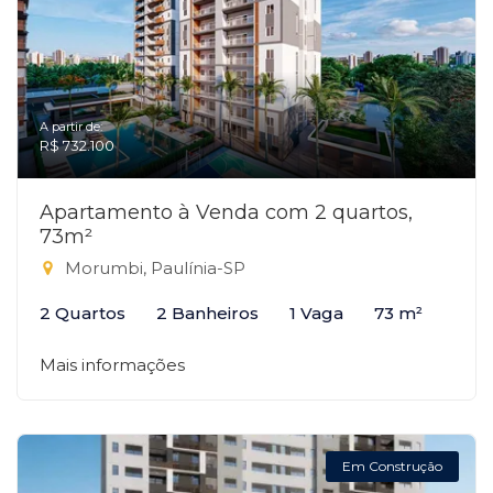
A partir de:
R$ 732.100
Apartamento à Venda com 2 quartos,
73m²
Morumbi, Paulínia-SP
2 Quartos
2 Banheiros
1 Vaga
73 m²
Mais informações
Em Construção