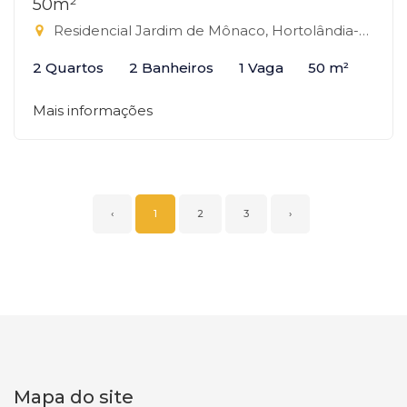
50m²
Residencial Jardim de Mônaco, Hortolândia-SP
2 Quartos
2 Banheiros
1 Vaga
50 m²
Mais informações
‹
1
2
3
›
Mapa do site