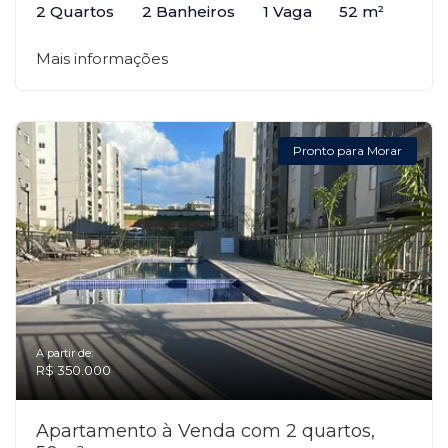
2 Quartos
2 Banheiros
1 Vaga
52 m²
Mais informações
Pronto para Morar
A partir de:
R$ 350.000
Apartamento à Venda com 2 quartos,