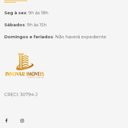
Seg à sex
:
9h às 18h
Sábados
:
9h às 15h
Domingos e feriados
:
Não haverá expediente
Página inicial
CRECI: 30794-J
Facebook
Instagram